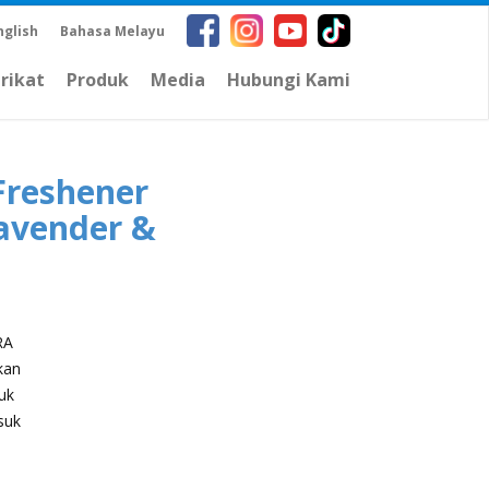
nglish
Bahasa Melayu
arikat
Produk
Media
Hubungi Kami
 Freshener
Lavender &
RA
kan
uk
suk