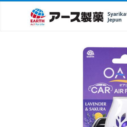
Syarika
Jepun