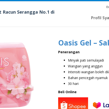
E
t Racun Serangga No.1 di
Profil Sy
Oasis Gel – S
Penerangan
Minyak pati semulajadi
Wangian yang anggun
Intensiti wangian boleh di
Bahan pencegah nyamuk
30 hari
Beli Online