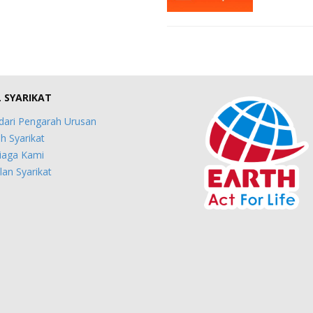
L SYARIKAT
dari Pengarah Urusan
h Syarikat
iaga Kami
an Syarikat