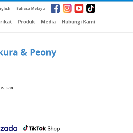
nglish
Bahasa Melayu
arikat
Produk
Media
Hubungi Kami
akura & Peony
laraskan