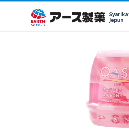
Syarika
Jepun