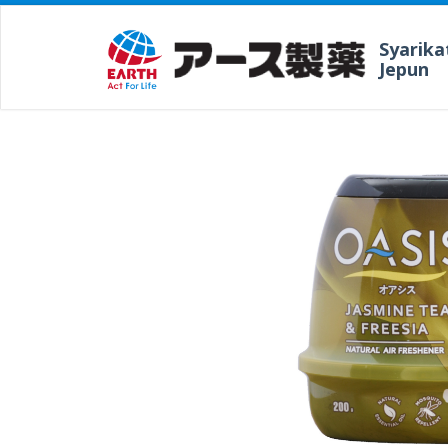
Syarika
Jepun