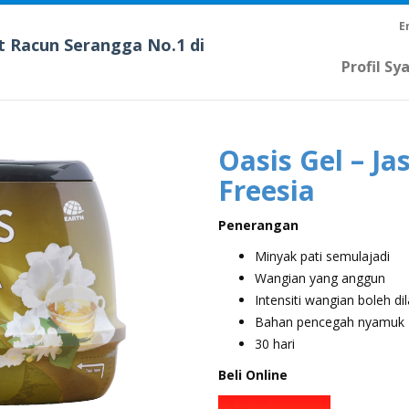
E
t Racun Serangga No.1 di
Profil Sy
Oasis Gel – J
Freesia
Penerangan
Minyak pati semulajadi
Wangian yang anggun
Intensiti wangian boleh di
Bahan pencegah nyamuk
30 hari
Beli Online