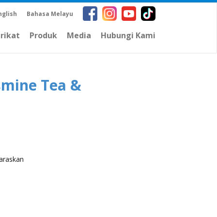
nglish
Bahasa Melayu
arikat
Produk
Media
Hubungi Kami
asmine Tea &
laraskan